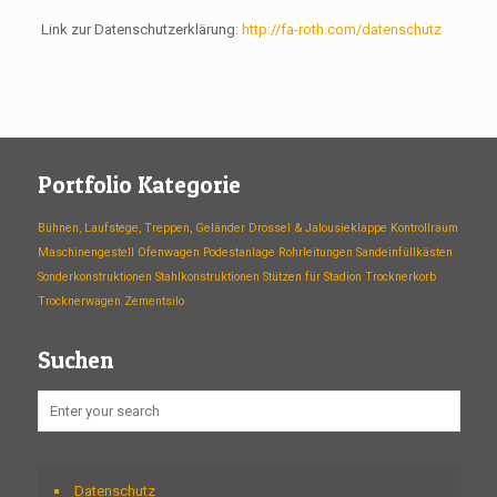
Link zur Datenschutzerklärung:
http://fa-roth.com/datenschutz
Portfolio Kategorie
Bühnen, Laufstege, Treppen, Geländer
Drossel & Jalousieklappe
Kontrollraum
Maschinengestell
Ofenwagen
Podestanlage
Rohrleitungen
Sandeinfüllkästen
Sonderkonstruktionen
Stahlkonstruktionen
Stützen für Stadion
Trocknerkorb
Trocknerwagen
Zementsilo
Suchen
Datenschutz