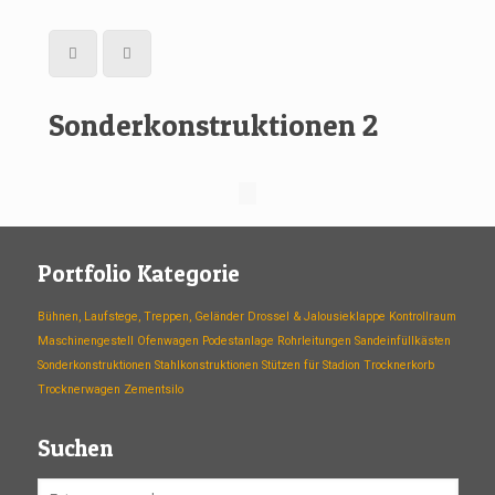
Sonderkonstruktionen 2
Portfolio Kategorie
Bühnen, Laufstege, Treppen, Geländer
Drossel & Jalousieklappe
Kontrollraum
Maschinengestell
Ofenwagen
Podestanlage
Rohrleitungen
Sandeinfüllkästen
Sonderkonstruktionen
Stahlkonstruktionen
Stützen für Stadion
Trocknerkorb
Trocknerwagen
Zementsilo
Suchen