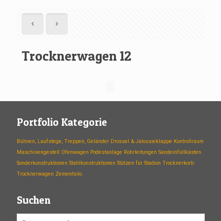
Trocknerwagen 12
Portfolio Kategorie
Bühnen, Laufstege, Treppen, Geländer
Drossel & Jalousieklappe
Kontrollraum
Maschinengestell
Ofenwagen
Podestanlage
Rohrleitungen
Sandeinfüllkästen
Sonderkonstruktionen
Stahlkonstruktionen
Stützen für Stadion
Trocknerkorb
Trocknerwagen
Zementsilo
Suchen